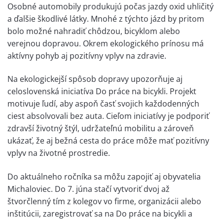
Osobné automobily produkujú počas jazdy oxid uhličitý
a ďalšie škodlivé látky. Mnohé z týchto jázd by pritom
bolo možné nahradiť chôdzou, bicyklom alebo
verejnou dopravou. Okrem ekologického prínosu má
aktívny pohyb aj pozitívny vplyv na zdravie.
Na ekologickejší spôsob dopravy upozorňuje aj
celoslovenská iniciatíva Do práce na bicykli. Projekt
motivuje ľudí, aby aspoň časť svojich každodenných
ciest absolvovali bez auta. Cieľom iniciatívy je podporiť
zdravší životný štýl, udržateľnú mobilitu a zároveň
ukázať, že aj bežná cesta do práce môže mať pozitívny
vplyv na životné prostredie.
Do aktuálneho ročníka sa môžu zapojiť aj obyvatelia
Michaloviec. Do 7. júna stačí vytvoriť dvoj až
štvorčlenný tím z kolegov vo firme, organizácii alebo
inštitúcii, zaregistrovať sa na Do práce na bicykli a