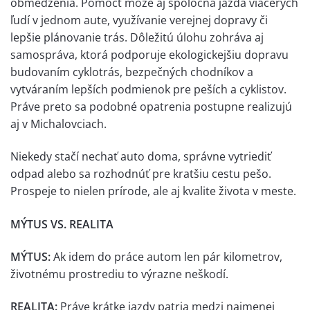
obmedzenia. Pomôcť môže aj spoločná jazda viacerých
ľudí v jednom aute, využívanie verejnej dopravy či
lepšie plánovanie trás. Dôležitú úlohu zohráva aj
samospráva, ktorá podporuje ekologickejšiu dopravu
budovaním cyklotrás, bezpečných chodníkov a
vytváraním lepších podmienok pre peších a cyklistov.
Práve preto sa podobné opatrenia postupne realizujú
aj v Michalovciach.
Niekedy stačí nechať auto doma, správne vytriediť
odpad alebo sa rozhodnúť pre kratšiu cestu pešo.
Prospeje to nielen prírode, ale aj kvalite života v meste.
MÝTUS VS. REALITA
MÝTUS:
Ak idem do práce autom len pár kilometrov,
životnému prostrediu to výrazne neškodí.
REALITA:
Práve krátke jazdy patria medzi najmenej