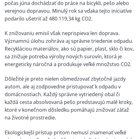
počas júna dochádzať do práce na bicykli, pešo alebo
verejnou dopravou. Minulý rok sa vďaka tejto iniciatíve
podarilo ušetriť až 480 119,34 kg CO2.
K znižovaniu emisií však neprispieva len doprava.
Významnú úlohu zohráva aj správne triedenie odpadu.
Recykláciou materiálov, ako sú papier, plast, sklo či kov,
sa znižuje potreba výroby nových surovín, ktorá je
energeticky náročná a produkuje veľké množstvo CO2.
Dôležité je preto nielen obmedzovať zbytočné jazdy
autom, ale aj zodpovedne pristupovať k odpadu v
domácnostiach. Každý správne vytriedený obal či
každá cesta absolvovaná pešo predstavujú malé kroky,
ktoré v konečnom dôsledku pomáhajú znižovať záťaž
na životné prostredie.
Ekologickejší prístup pritom nemusí znamenať veľké