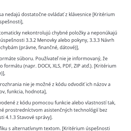
a nedajú dostatočne ovládať z klávesnice [Kritérium
spešnosti],
utomaticky nekontrolujú chybné položky a neponúkajú
 úspešnosti 3.3.2 Menovky alebo pokyny, 3.3.3 Návrh
chybám (právne, finančné, dátové)],
ormáte súboru. Používateľ nie je informovaný, že
 formátu (napr. DOCX, XLS, PDF, ZIP atď.). [Kritérium
)],
rozhrania nie je možné z kódu odvodiť ich názov a
ov, funkcia, hodnota],
vodené z kódu pomocou funkcie alebo vlastností tak,
né prostredníctvom asistenčných technológií bez
i 4.1.3 Stavové správy].
ku s alternatívnym textom. [Kritérium úspešnosti