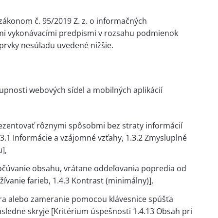
zákonom č. 95/2019 Z. z. o informačných
nými vykonávacími predpismi v rozsahu podmienok
prvky nesúladu uvedené nižšie.
upnosti webových sídel a mobilných aplikácií
rezentovať rôznymi spôsobmi bez straty informácií
.3.1 Informácie a vzájomné vzťahy, 1.3.2 Zmysluplné
],
očúvanie obsahu, vrátane oddeľovania popredia od
ívanie farieb, 1.4.3 Kontrast (minimálny)],
ra alebo zameranie pomocou klávesnice spúšťa
sledne skryje [Kritérium úspešnosti 1.4.13 Obsah pri