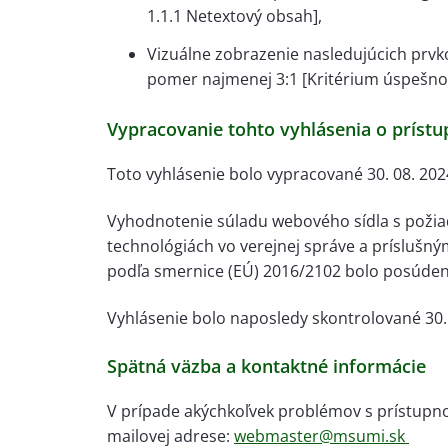
1.1.1 Netextový obsah],
Vizuálne zobrazenie nasledujúcich prvk
pomer najmenej 3:1 [Kritérium úspešnos
Vypracovanie tohto vyhlásenia o prístu
Toto vyhlásenie bolo vypracované 30. 08. 202
Vyhodnotenie súladu webového sídla s požiad
technológiách vo verejnej správe a prísluš
podľa smernice (EÚ) 2016/2102 bolo posúden
Vyhlásenie bolo naposledy skontrolované 30. 
Spätná väzba a kontaktné informácie
V prípade akýchkoľvek problémov s prístupno
mailovej adrese:
webmaster@msumi.sk