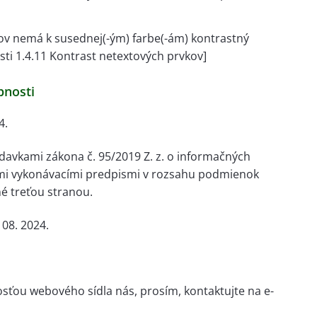
ov nemá k susednej(-ým) farbe(-ám) kontrastný
ti 1.4.11 Kontrast netextových prvkov]
pnosti
4.
avkami zákona č. 95/2019 Z. z. o informačných
nými vykonávacími predpismi v rozsahu podmienok
é treťou stranou.
08. 2024.
sťou webového sídla nás, prosím, kontaktujte na e-